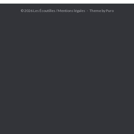
© 2026 Les Écoutilles /
Mentions légales
Theme by
Puro