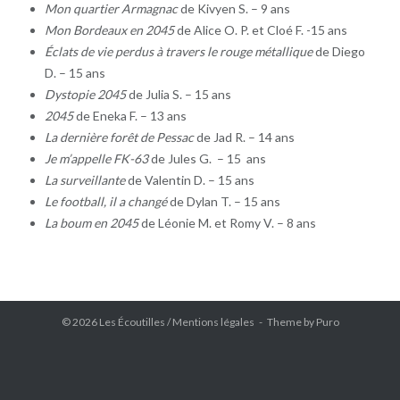
Mon quartier Armagnac
de Kivyen S. – 9 ans
Mon Bordeaux en 2045
de Alice O. P. et Cloé F. -15 ans
Éclats de vie perdus à travers le rouge métallique
de Diego
D. – 15 ans
Dystopie 2045
de Julia S. – 15 ans
2045
de Eneka F. – 13 ans
La dernière forêt de Pessac
de Jad R. – 14 ans
Je m’appelle FK-63
de Jules G. – 15 ans
La surveillante
de Valentin D. – 15 ans
Le football, il a changé
de Dylan T. – 15 ans
La boum en 2045
de Léonie M. et Romy V. – 8 ans
© 2026 Les Écoutilles /
Mentions légales
Theme by
Puro