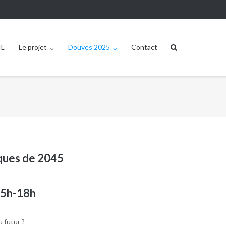
IL
Le projet
Douves 2025
Contact
iques de 2045
15h-18h
u futur ?