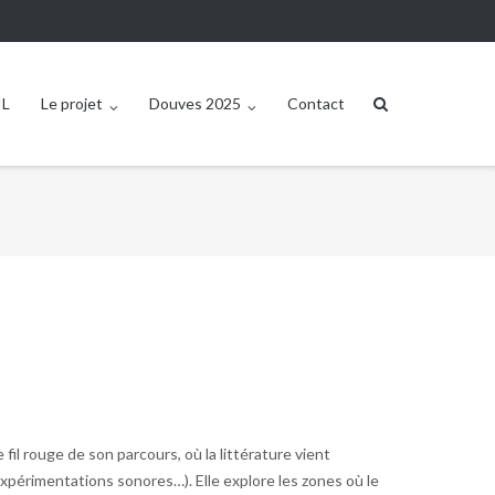
IL
Le projet
Douves 2025
Contact
fil rouge de son parcours, où la littérature vient
expérimentations sonores…). Elle explore les zones où le