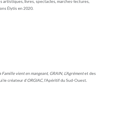
artistiques, livres, spectacles, marches-lectures,
ons Élytis en 2020.
a Famille vient en mangeant
,
GRAIN, L’Agrément
et des
hui le créateur d’
ORGIAC
, l’Apéritif du Sud-Ouest.