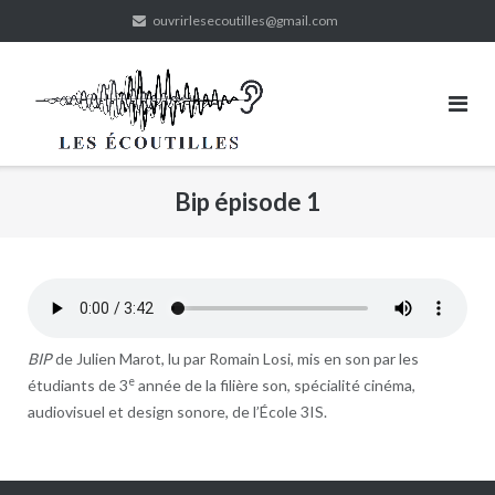
Skip
ouvrirlesecoutilles@gmail.com
to
content
Bip épisode 1
BIP
de Julien Marot, lu par Romain Losi, mis en son par les
e
étudiants de 3
année de la filière son, spécialité cinéma,
audiovisuel et design sonore, de l’École 3IS.